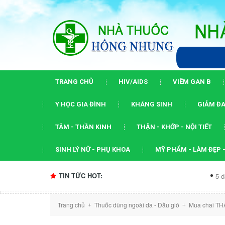
TRANG CHỦ
HIV/AIDS
VIÊM GAN B
Y HỌC GIA ĐÌNH
KHÁNG SINH
GIẢM ĐA
TÂM - THẦN KINH
THẬN - KHỚP - NỘI TIẾT
SINH LÝ NỮ - PHỤ KHOA
MỸ PHẨM - LÀM ĐẸP -
TIN TỨC HOT:
5 dấu ấn của hộ
Trang chủ
Thuốc dùng ngoài da - Dầu gió
Mua chai TH
+
+