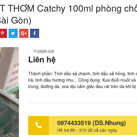
T THƠM Catchy 100ml phòng ch
Sài Gòn)
ĐÁNH GIÁ
Liên hệ
Thành phần: Tinh dầu sả chanh, tinh dầu sả hồng, tinh
hà, tinh dầu hương nhu... Công dụng: Xua đuổi muỗi và
trùng, dưỡng da, xoa dịu cảm giác đau rát trên da khi bị
hay côn trùng cắn. Sản xuất: Catchy Natural Cosmetic, V
Nam. Giá: 40.000vnd/ chai xịt 100ml. Xem thêm: Mua t
Eltvir tốt nhất Thuốc ARV bậc 2 Lopinavir/ritonavir 20
Mylan giá bao nhiêu? Nhiễm HIV không điều trị sống đ
lâu? Uống ARV bao lâu thì K=K? Bị lộ thông tin nhiễm HI
0974433519 (DS.Nhung)
nào? Phác đồ điều trị PEP mới nhất hiện nay là gì? Mua
Hỗ trợ 8h - 21h tất cả các ngày
thuốc Acriptega chuẩn bác sĩ ở Sơn La? Hiệu quả của 