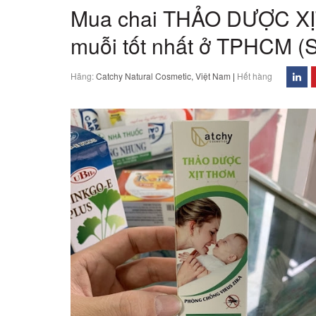
Mua chai THẢO DƯỢC XỊ
muỗi tốt nhất ở TPHCM (
Hãng:
Catchy Natural Cosmetic, Việt Nam
|
Hết hàng