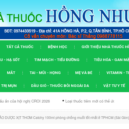
TẤT CẢ THUỐC
BỆNH HỌC
GIỚI THIỆU NHÀ THUỐC 
U - HẠ SỐT
TIM MẠCH - TIỂU ĐƯỜNG
TIÊU HÓA - GAN M
MẮT
TAI - MŨI - HỌNG
MẸ VÀ BÉ
VITAMIN - 
 TRỊ MỤN
DẦU GIÓ - THUỐC BÔI NGOÀI DA
VẬT TƯ Y TẾ
i nghị CROI 2026
Loại thuốc tiêm mới có thể ức chế...
Dạng 
ẢO DƯỢC XỊT THƠM Catchy 100ml phòng chống muỗi tốt nhất ở TPHCM (Sài Gòn