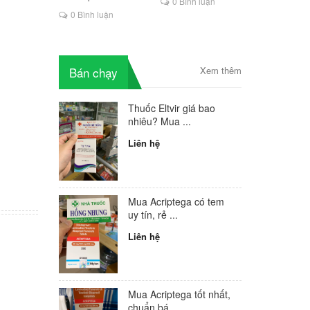
HIV
0 Bình luận
là lựa chọn mới cho
0 Bình luận
 được
người HIV
ốt nhất
ở đâu?
 nhiễm
Bán chạy
Xem thêm
ây hậu
hiễm HIV?
khi quan
Thuốc Eltvir giá bao
uy tín,
nhiêu? Mua ...
ở đâu?
Liên hệ
n trong
Mua Acriptega có tem
uy tín, rẻ ...
Liên hệ
Mua Acriptega tốt nhất,
chuẩn bá...