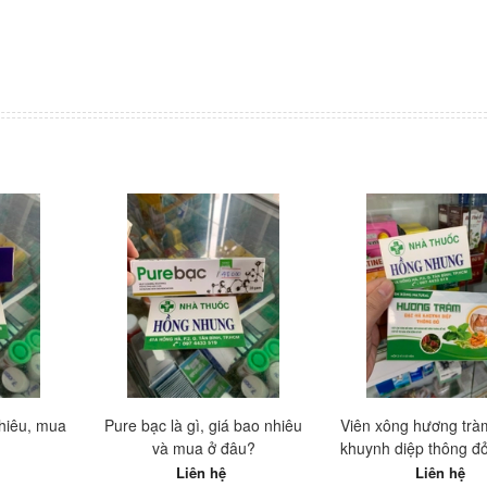
nhiêu, mua
Pure bạc là gì, giá bao nhiêu
Viên xông hương trà
và mua ở đâu?
khuynh diệp thông đỏ
nhiêu, mua ở đâu tố
Liên hệ
Liên hệ