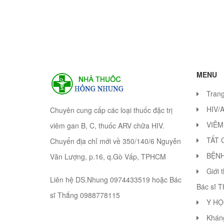
MENU
Tran
HIV/
Chuyên cung cấp các loại thuốc đặc trị
VIÊM
viêm gan B, C, thuốc ARV chữa HIV.
TẤT 
Chuyển địa chỉ mới về 350/140/6 Nguyễn
BỆN
Văn Lượng, p.16, q.Gò Vấp, TPHCM
Giới 
Liên hệ DS.Nhung 0974433519 hoặc Bác
Bác sĩ 
sĩ Thắng 0988778115
Y HỌ
Khán