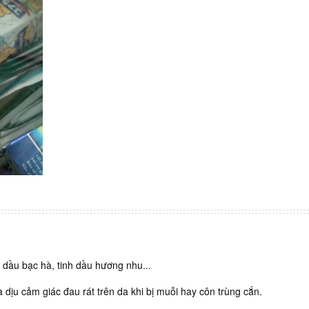
Việt Nam như thế nào? Thái độ và tâm lý người nhiễm 
thường như thế nào? Thuốc PEP có miễn phí không, ai
phát thuốc PEP không tốn tiền? Mua bán thuốc Avonza t
Hải Dương? Mua thuốc ARV mạnh và tốt nhất hiện nay 
Uống máu người nhiễm HIV có bị lây HIV không? Người
HIV sống lâu nhất ở Việt Nam là ai? Uống PEP sai giờ g
quả gì? Quan hệ với người HIV bao lâu sau thì bị lây n
Tỷ lệ lây HIV từ nam sang nữ là bao nhiêu? Làm gì sau 
hệ với người nhiễm HIV? Phòng khám HIV bác sĩ Thắng 
chất lượng? Mua thuốc ngừa HIV khẩn cấp chuẩn nhất 
Quên uống thuốc ARV có sao không. Lỡ uống ARV 2 viê
1 ngày có sao không?
 dầu bạc hà, tinh dầu hương nhu...
dịu cảm giác đau rát trên da khi bị muỗi hay côn trùng cắn.