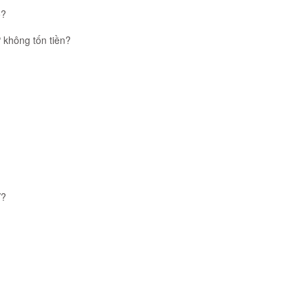
o?
 không tốn tiền?
V?