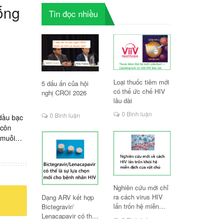
ống
Tin đọc nhiều
Loại thuốc tiêm mới
5 dấu ấn của hội
có thể ức chế HIV
nghị CROI 2026
lâu dài
0 Bình luận
0 Bình luận
 dầu bạc
 côn
 muỗi
iệt
huốc
0mg/50mg
ược bao
Nghiên cứu mới chỉ
V khi
ra cách virus HIV
Dạng ARV kết hợp
 bán
lẩn trốn hệ miễn
Bictegravir/
PEP ở
dịch
Lenacapavir có thể