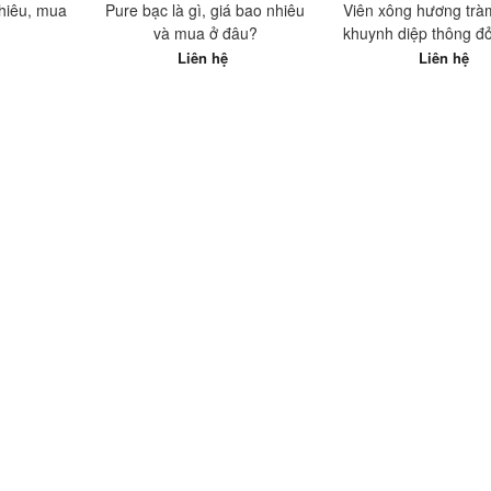
nhiêu, mua
Pure bạc là gì, giá bao nhiêu
Viên xông hương trà
và mua ở đâu?
khuynh diệp thông đỏ
nhiêu, mua ở đâu tố
Liên hệ
Liên hệ