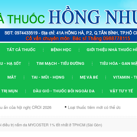
TẤT CẢ THUỐC
BỆNH HỌC
GIỚI THIỆU NHÀ THUỐC 
U - HẠ SỐT
TIM MẠCH - TIỂU ĐƯỜNG
TIÊU HÓA - GAN M
MẮT
TAI - MŨI - HỌNG
MẸ VÀ BÉ
VITAMIN - 
 TRỊ MỤN
DẦU GIÓ - THUỐC BÔI NGOÀI DA
VẬT TƯ Y TẾ
 nghị CROI 2026
Loại thuốc tiêm mới có thể ức chế...
Dạng A
i điều trị nấm da MYCOSTER 1% tốt nhất ở TPHCM (Sài Gòn)