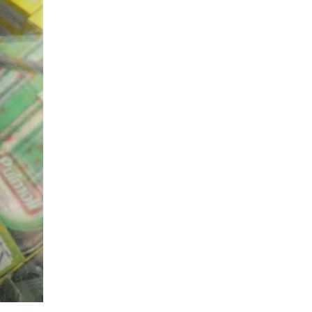
trị ARV bậc 1 là gì? Phác đồ điều trị ARV bậc 2 là gì? P
điều trị ARV bậc 3 là gì? Tỷ lệ lây HIV từ nam sang nữ l
nhiêu? Làm gì sau khi quan hệ với người nhiễm HIV? C
tính nguy cơ lây nhiễm HIV như thế nào? Mua thuốc ng
khẩn cấp chuẩn nhất ở đâu? Quan hệ tình dục kiểu gì dễ
HIV nhất? Lỡ uống ARV 2 viên trong 1 ngày có sao khô