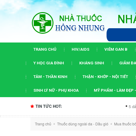
TRANG CHỦ
HIV/AIDS
VIÊM GAN B
Y HỌC GIA ĐÌNH
KHÁNG SINH
GIẢM ĐA
TÂM - THẦN KINH
THẬN - KHỚP - NỘI TIẾT
SINH LÝ NỮ - PHỤ KHOA
MỸ PHẨM - LÀM ĐẸP -
TIN TỨC HOT:
5 dấu ấn của hội
Trang chủ
Thuốc dùng ngoài da - Dầu gió
Mua thuốc bô
+
+