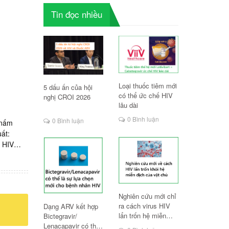
Tin đọc nhiều
Loại thuốc tiêm mới
5 dấu ấn của hội
có thể ức chế HIV
nghị CROI 2026
lâu dài
0 Bình luận
0 Bình luận
 nấm
ất:
 HIV
ì K=K?
P mới
? Hiệu
ý người
Nghiên cứu mới chỉ
 không,
ra cách virus HIV
Dạng ARV kết hợp
ị mắc
lẩn trốn hệ miễn
Bictegravir/
 đồ điều
dịch
Lenacapavir có thể