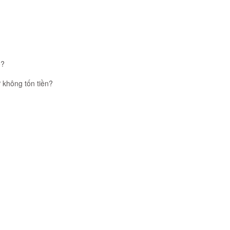
o?
 không tốn tiền?