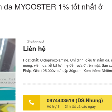
nấm da MYCOSTER 1% tốt nhất ở
ĐÁNH GIÁ
Liên hệ
Hoạt chất: Ciclopiroxolamine. Chỉ định: điều trị nấm da,
móng, viêm da tiết bã từ nhẹ đến vừa ở trên mặt. Sản xu
Pháp. Giá: 125.000vnd/ tuýp 30gram. Xem thêm: Nhiễm
không điều trị sống được bao lâu? Uống ARV bao lâu th
Thuốc ARV uống trước hay sau ăn? Phác đồ điều trị PE
nhất hiện nay là gì? HIV lây theo những con đường nào
quả của PEP ở Việt Nam như thế nào? Thái độ và tâm l
nhiễm HIV thường như thế nào? Thuốc PEP có miễn phí
0974433519 (DS.Nhung)
ai được phát thuốc PEP không tốn tiền? Ai là người dễ b
Hỗ trợ 8h - 21h tất cả các ngày
HIV nhất? Nên mua thuốc PEP chuẩn nhất ở đâu? Phác