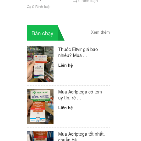
hác đồ
0 Bình luận
là lựa chọn mới cho
0 Bình luận
à bao
người HIV
ông thức
ừa HIV
 bị lây
Bán chạy
Xem thêm
ng?
Thuốc Eltvir giá bao
nhiêu? Mua ...
Liên hệ
Mua Acriptega có tem
uy tín, rẻ ...
Liên hệ
Mua Acriptega tốt nhất,
chuẩn bá...