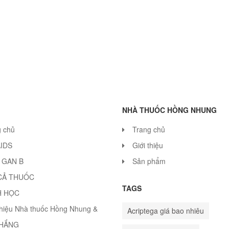
NHÀ THUỐC HỒNG NHUNG
g chủ
Trang chủ
AIDS
Giới thiệu
 GAN B
Sản phẩm
CẢ THUỐC
TAGS
H HỌC
thiệu Nhà thuốc Hồng Nhung &
Acriptega giá bao nhiêu
THẮNG