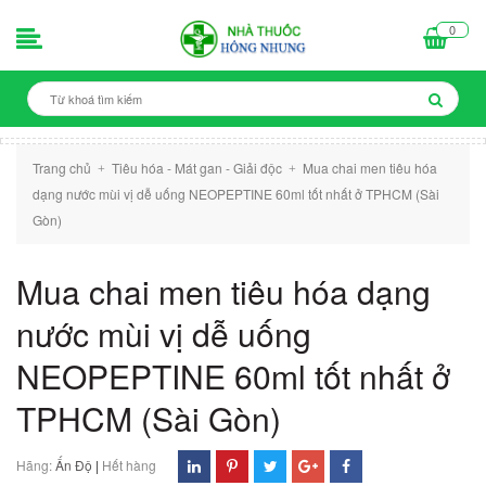
0
Trang chủ
Tiêu hóa - Mát gan - Giải độc
Mua chai men tiêu hóa
+
+
dạng nước mùi vị dễ uống NEOPEPTINE 60ml tốt nhất ở TPHCM (Sài
Gòn)
Mua chai men tiêu hóa dạng
nước mùi vị dễ uống
NEOPEPTINE 60ml tốt nhất ở
TPHCM (Sài Gòn)
Hãng:
Ấn Độ
|
Hết hàng